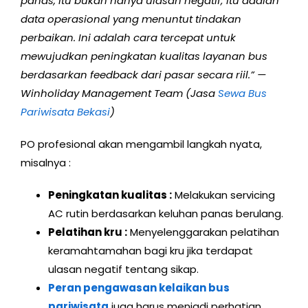
panas, itu bukan hanya ulasan negatif; itu adalah
data operasional yang menuntut tindakan
perbaikan. Ini adalah cara tercepat untuk
mewujudkan peningkatan kualitas layanan bus
berdasarkan feedback dari pasar secara riil.” —
Winholiday Management Team (Jasa
Sewa Bus
Pariwisata Bekasi
)
PO profesional akan mengambil langkah nyata,
misalnya :
Peningkatan kualitas :
Melakukan servicing
AC rutin berdasarkan keluhan panas berulang.
Pelatihan kru :
Menyelenggarakan pelatihan
keramahtamahan bagi kru jika terdapat
ulasan negatif tentang sikap.
Peran pengawasan kelaikan bus
pariwisata
juga harus menjadi perhatian