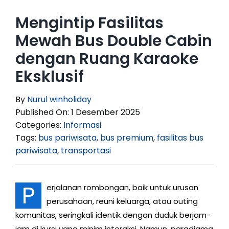
Mengintip Fasilitas
Mewah Bus Double Cabin
dengan Ruang Karaoke
Eksklusif
By
Nurul winholiday
Published On: 1 Desember 2025
Categories:
Informasi
Tags:
bus pariwisata
,
bus premium
,
fasilitas bus
pariwisata
,
transportasi
P
erjalanan rombongan, baik untuk urusan
perusahaan, reuni keluarga, atau outing
komunitas, seringkali identik dengan duduk berjam-
jam di kursi yang minim interaksi. Namun, paradigma